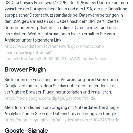
US Data Privacy Framework“ (DPF). Der DPF ist ein Übereinkommen
zwischen der Europäischen Union und den USA, der die Einhaltung
europäischer Datenschutzstandards bei Datenverarbeitungen in
den USA gewährleisten soll. Jedes nach dem DPF zertifizierte
Unternehmen verpflichtet sich, diese Datenschutzstandards
einzuhalten. Weitere Informationen hierzu erhalten Sie vom
Anbieter unter folgendem Link:
https://www.dataprivacyframework.gov/s/participant-
search/participant-detail?
contact=true&id=a2zt000000001L5AAI&status=Active
Browser Plugin
Sie können die Erfassung und Verarbeitung Ihrer Daten durch
Google verhindern, indem Sie das unter dem folgenden Link
verfügbare Browser-Plugin herunterladen und installieren:
https://tools.google.com/dlpage/gaoptout?hl=de
.
Mehr Informationen zum Umgang mit Nutzerdaten bei Google
Analytics finden Sie in der Datenschutzerklärung von Google:
https://support.google.com/analytics/answer/6004245?hl=de
.
Google-Signale